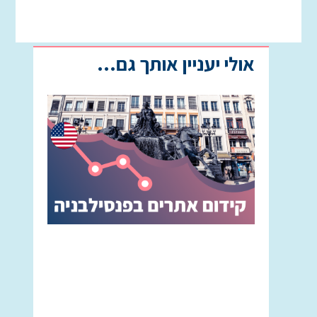
אולי יעניין אותך גם...
קידום
אתרים
בפנסילבני
המדריך
השלם