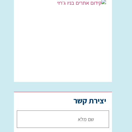
קידום
אתרים
בניו
ג’רזי:
המדריך
שמציג
את
מכלול
השלבים
לפריצה
עסקית
בחו”ל
יצירת קשר