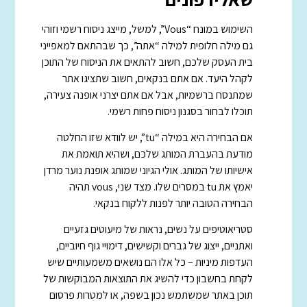
השימוש במונח “Vous”, למשל, מייצג ניסוח רשמי וזוהי
גם מילה חלופית למילה “אתה”, כך שבהתאם למאפייני
בית העסק שלכם, חשוב להתאים את הניסוח של התוכן
לקהל היעד. אם אתם בנקאים, חשוב שתציגו אתר
שמתנסח ברשמיות, אבל אם אתם יצרני אופנה צעירה,
תוכלו לבחור בסגנון ניסוח פחות רשמי.
אם הבחירה היא במילה “tu”, יש לוודא שזו החלטה
מודעת בהעברת המותג שלכם, ושהיא תואמת את
אישיותו של המותג. אולי הגיוני שמותג אופנת נוער מרדן
יאמץ את tu במסרים שלו. מצד שני, vous תהיה
הבחירה הטובה יותר לפנות ללקוח בנקאי.
סטריאוטיפים על נשים, נראות של מיעוטים גזעיים
ואתניים, ייצוג של גברים וקשישים, דימויי גוף חיוביים,
העדפות מיניות – כל אלו הם נושאים משמעותיים שיש
לקחת בחשבון כדי להשיג את התוצאות המבוקשות של
תוכן באתר שמשתמש נכון בשפה, או למטרות פרסום