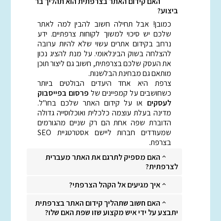
האם קידום האתר בצרפתית הוא תהליך בר
ביצוע?
כמובן! אבל תחילה חשוב להבין למה לאתר
שלכם יש סיכוי למשוך לקוחות צרפתיים. ידע
נרחב בקידום אתרים עשוי שלא להיות ערובה
להצלחה בשוק הבינלאומי. על מנת להציג נכון
את העסק שלכם בצרפתית, חשוב גם ליצור תוכן
מותאם גם מבחינת הבלשנות.
צרפת היא אחד היעדים הבולטים ביותר
כשחושבים על קמפיינים של
פרסום בפייסבוק
לעסקים
או על קידום האתר שלכם בחו"ל.
מדינה בעלת עוצמה כלכלית ואוכלוסייה גדולה
הדוברת שפה אחת הם רק שניים מהגורמים
שמעודדים חברות ליישם אסטרטגיית SEO
בצרפת.
האם מספיק לתרגם את האתר מעברית
לצרפתית?
איך מגיעים אל הקהל הצרפתי?
האם חשוב שתהליך קידום האתר בצרפתית
יתבצע על ידי איש מקצוע שזו שפת האם שלו?