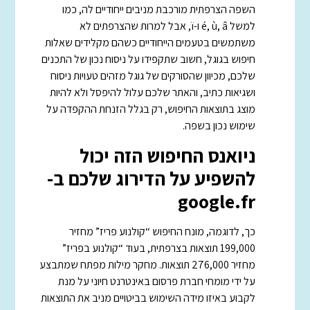
השפה הצרפתית מורכבת מניבים ייחודיים לה, כמו
למשל é, ù, â ו-ï, אבל למרות שהצרפתים לא
משתמשים בטעמים הייחודיים כשהם מקלידים שאלות
חיפוש בגוגל, חשוב שתקפידו על ניסוח נכון של התכנים
שלכם, מכיוון שהסורקים של גוגל מזהים טעויות ניסוח
ושגיאות כתיב, והאתר שלכם עלול להיפסל ולא להיות
מוצג בתוצאות החיפוש, רק בגלל הזנחת ההקפדה על
שימוש נכון בשפה.
ניואנס החיפוש הזה יכול
להשפיע על הדירוג שלכם ב-
google.fr
כך, לדוגמה, מונח החיפוש “קולנוע פריז” מחזיר
199,000 תוצאות בצרפתית, בעוד “קולנוע בפריז”
מחזיר 276,000 תוצאות. מחקר מילות מפתח שמתבצע
על ידי מומחי חברת פרסום באינטרנט חיוני על מנת
לקבוע באיזו מידה השימוש בביטויים מניב את התוצאות