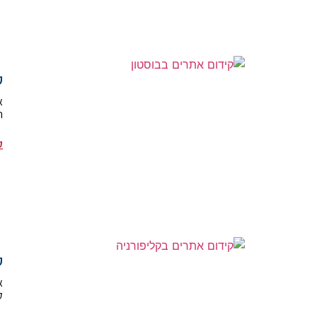
ק
א
ה
ק
ק
א
ק