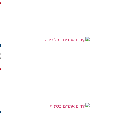
ק
ק
ש
ק
ק