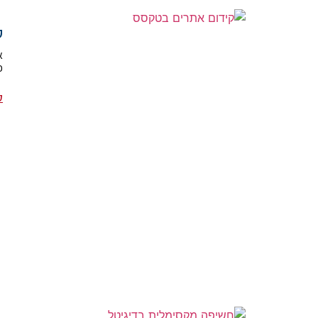
ק
א
כ
ק