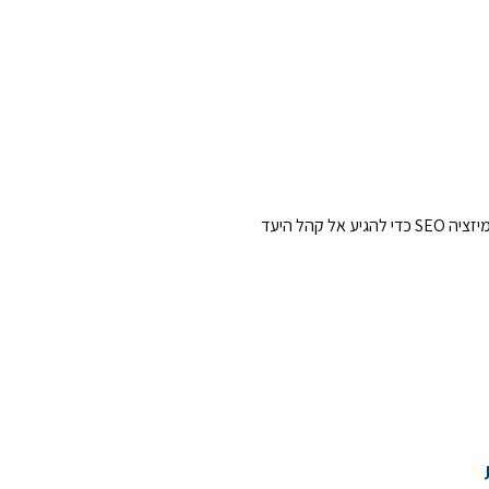
האינטרנט מתפתח במהירות מסחררת, וכשאתם מעוניינים להתחיל תהליך אופטימיזציה SEO כדי להגיע אל קהל היעד