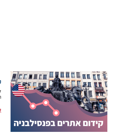
ק
ל
ה
ק