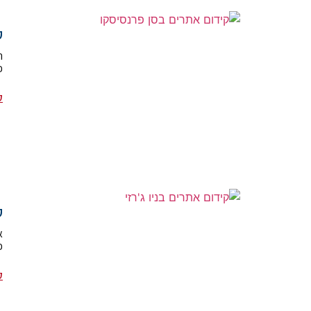
ק
ה
פ
ק
ק
א
כ
ק